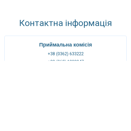
Контактна інформація
Приймальна комісія
+38 (0362) 633222
+38 (063) 1208247
+38 (068) 4778366
rc@nuwm.edu.ua
Приймальна ректора