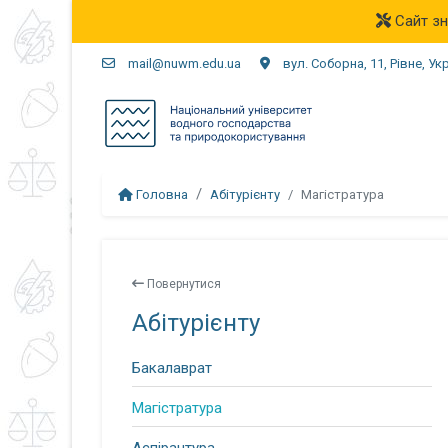
Сайт зн
mail@nuwm.edu.ua
вул. Соборна, 11, Рівне, Ук
Головна
Абітурієнту
Магістратура
Повернутися
Абітурієнту
Бакалаврат
Магістратура