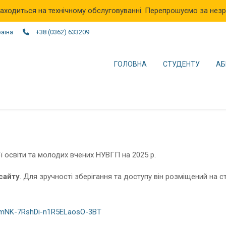
аходиться на технічному обслуговуванні. Перепрошуємо за незр
раїна
+38 (0362) 633209
ГОЛОВНА
СТУДЕНТУ
АБ
 освіти та молодих вчених НУВГП на 2025 р.
сайту
. Для зручності зберігання та доступу він розміщений на с
Q5ImNK-7RshDi-n1R5ELaosO-3BT