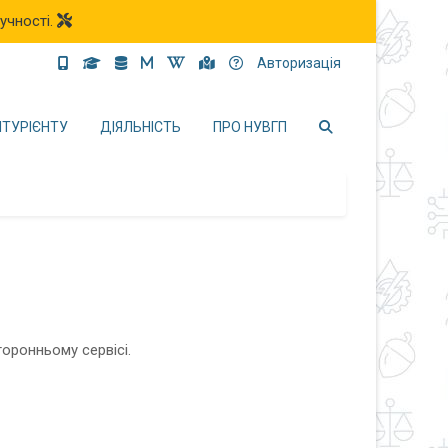
учності.
Авторизація
ІТУРІЄНТУ
ДІЯЛЬНІСТЬ
ПРО НУВГП
торонньому сервісі.