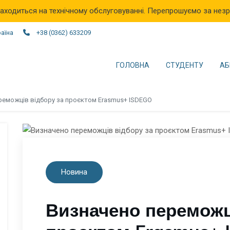
аходиться на технічному обслуговуванні. Перепрошуємо за незр
раїна
+38 (0362) 633209
ГОЛОВНА
СТУДЕНТУ
АБ
реможців відбору за проєктом Erasmus+ ISDEGO
Новина
Визначено переможц