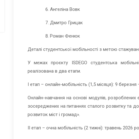
Ангеліна Вовк
Дмитро Грицак
Роман Фенюк
Деталі студентської мобільності з метою стажува
У межах проєкту ISDEGO
студентська
мобільн
реалізована
в
два етапи.
І етап – онлайн-мобільність (1,5 місяця): 9 березня 
Онлайн-навчання на основі модулів, розроблених 
зосереджених на питаннях сталого розвитку та до
розвиток міст і громад».
ІІ етап – очна мобільність (2 тижні): травень 2026 р