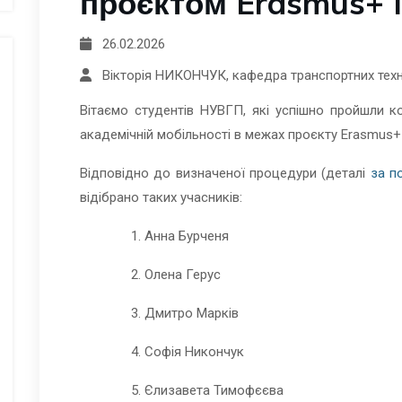
проєктом Erasmus+
26.02.2026
Вікторія НИКОНЧУК, кафедра транспортних техно
Вітаємо студентів НУВГП, які успішно пройшли ко
академічній мобільності в межах проєкту Erasmus+
Відповідно до визначеної процедури (деталі
за п
відібрано таких учасників:
Анна Бурченя
Олена Герус
Дмитро Марків
Софія Никончук
Єлизавета Тимофєєва