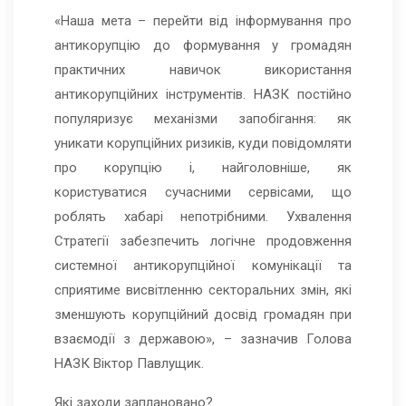
«Наша мета – перейти від інформування про
антикорупцію до формування у громадян
практичних навичок використання
антикорупційних інструментів. НАЗК постійно
популяризує механізми запобігання: як
уникати корупційних ризиків, куди повідомляти
про корупцію і, найголовніше, як
користуватися сучасними сервісами, що
роблять хабарі непотрібними. Ухвалення
Стратегії забезпечить логічне продовження
системної антикорупційної комунікації та
сприятиме висвітленню секторальних змін, які
зменшують корупційний досвід громадян при
взаємодії з державою», – зазначив Голова
НАЗК Віктор Павлущик.
Які заходи заплановано?