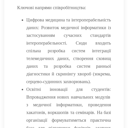
Ключові напрями співробітництва:
Цифрова медицина та інтероперабельність
даних:
Розвиток медичної інформатики із
застосуванням сучасних стандартів
інтероперабельності. Сюди входить
спільна розробка систем інтеграції
телемедичних даних, створення сховищ
даних та розробка систем ранньої
діагностики й скринінгу хвороб (зокрема,
серцево-судинних захворювань).
Освітні інновації для студентів:
Впровадження нових навчальних модулів
з медичної інформатики, проведення
хакатонів, воркшопів та семінарів. На базі
організації формуватиметься практична
база для підготовки фахівців, здатних