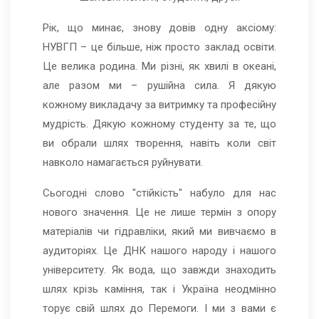
Рік, що минає, знову довів одну аксіому:
НУВГП – це більше, ніж просто заклад освіти.
Це велика родина. Ми різні, як хвилі в океані,
але разом ми – рушійна сила. Я дякую
кожному викладачу за витримку та професійну
мудрість. Дякую кожному студенту за те, що
ви обрали шлях творення, навіть коли світ
навколо намагається руйнувати.
Сьогодні слово "стійкість" набуло для нас
нового значення. Це не лише термін з опору
матеріалів чи гідравліки, який ми вивчаємо в
аудиторіях. Це ДНК нашого народу і нашого
університету. Як вода, що завжди знаходить
шлях крізь каміння, так і Україна неодмінно
торує свій шлях до Перемоги. І ми з вами є