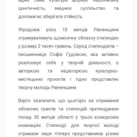
адже саме культура формує національну
ідентичність, зміцнює суспільство та
допомагає зберігати стійкість.
Упродовж року 10 митців Рівненщини
отримуватимуть щомісячну обласну стипендію
у розмірі 2 тисяч гривень. Серед стипендіатів –
письменниця Софія Гудовсек, яка активно
реалізовує себе у творчій діяльності, є
авторкою та ініціаторкою культурно-
мистецьких проєктів і гідно представляє
творчу молодь Рівненщини.
Варто зазначити, що цьогоріч на отримання
обласних грантів та стипендій претендували
понад 30 митців області у трьох конкурсних
номінаціях. Стипендії для творчої молоді
отримали лише п’ятеро представників різних