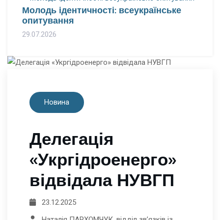
Молодь ідентичності: всеукраїнське
опитування
29.07.2026
Новина
Делегація
«Укргідроенерго»
відвідала НУВГП
23.12.2025
Наталія ПАРХОМЧУК, відділ зв’язків із