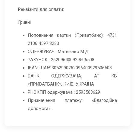
Реквізити для оплати:
Гривні:
Поповнення картки (Приватбанк): 4731
2106 4597 8233
ОДЕРЖУВАЧ : Матвієнко М.Д.
РАХУНОК : 262096400929506508
IBAN : UA593052990262096400929506508
БАНК ОДЕРЖУВАЧА: АТ КБ
«ПРИВАТБАНК», КИЇВ, УКРАЇНА
РНОКПП одержувача : 2593503629
Призначення платежу: «Благодійна
допомога».