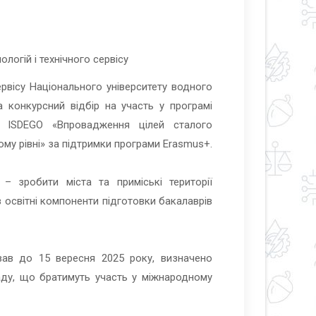
логій і технічного сервісу
ервісу Національного університету водного
 конкурсний відбір на участь у програмі
ту ISDEGO «Впровадження цілей сталого
ому рівні» за підтримки програми Erasmus+.
– зробити міста та приміські території
в освітні компоненти підготовки бакалаврів
вав до 15 вересня 2025 року, визначено
ду, що братимуть участь у міжнародному