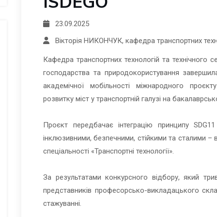
ISDEGO
23.09.2025
Вікторія НИКОНЧУК, кафедра транспортних техно
Кафедра транспортних технологій та технічного с
господарства та природокористування завершила
академічної мобільності міжнародного проєк
розвитку міст у транспортній галузі на бакалаврськ
Проєкт передбачає інтеграцію принципу SDG11 
інклюзивними, безпечними, стійкими та сталими – 
спеціальності «Транспортні технології».
За результатами конкурсного відбору, який три
представників професорсько-викладацького скла
стажуванні.