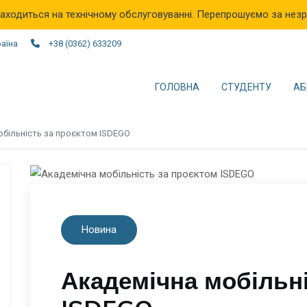
аходиться на технічному обслуговуванні. Перепрошуємо за незр
раїна
+38 (0362) 633209
ГОЛОВНА
СТУДЕНТУ
АБ
обільність за проєктом ISDEGO
Новина
Академічна мобільні