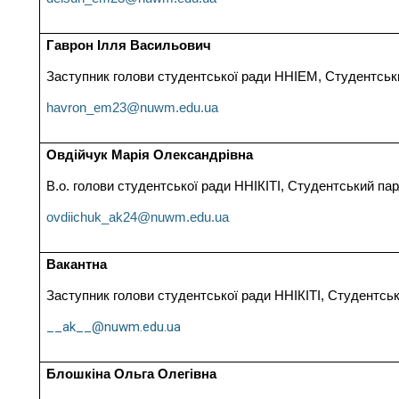
Гаврон Ілля Васильович
Заступник голови студентської ради ННІЕМ, Студентськ
havron_em23@nuwm.edu.ua
Овдійчук Марія Олександрівна
В.о. голови студентської ради ННІКІТІ, Студентський па
ovdiichuk_ak24@nuwm.edu.ua
Вакантна
Заступник голови студентської ради ННІКІТІ, Студентсь
__ak__@nuwm.edu.ua
Блошкіна Ольга Олегівна