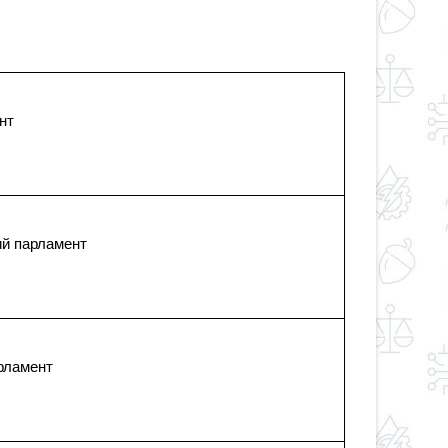
нт
ий парламент
арламент