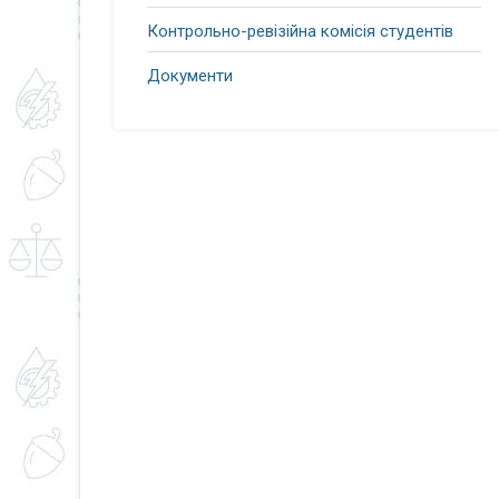
Контрольно-ревізійна комісія студентів
Документи