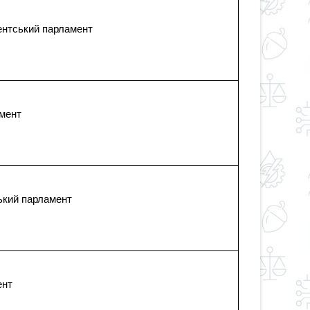
ентський парламент
амент
ький парламент
ент