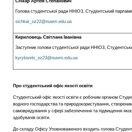
Січкар Артем Степанович
Голова студентської ради ННІОЗ, Студентський парлам
sichkar_oz22@nuwm.edu.ua
Кириловець Світлана Іванівна
Заступник голови студентської ради ННІОЗ, Студентськ
kyrylovets_oz23@nuwm.edu.ua
Про студентський офіс якості освіти
Студентський офіс якості освіти є робочим органом Студ
водного господарства та природокористування, створеним 
самоврядування у сфері забезпечення та підвищення якості 
здобувачів освіти.
До складу Офісу Уповноваженого входить голова Студент