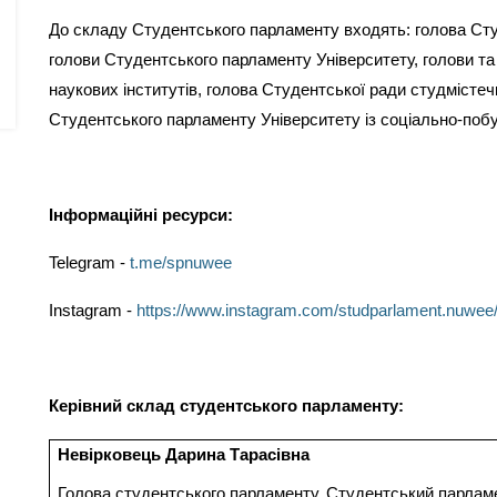
До складу Студентського парламенту входять: голова Сту
голови Студентського парламенту Університету, голови т
наукових інститутів, голова Студентської ради студмісте
Студентського парламенту Університету із соціально-побу
Інформаційні ресурси:
Telegram -
t.me/spnuwee
Instagram -
https://www.instagram.com/studparlament.nuwee
Керівний склад студентського парламенту:
Невірковець Дарина Тарасівна
Голова студентського парламенту, Студентський парлам