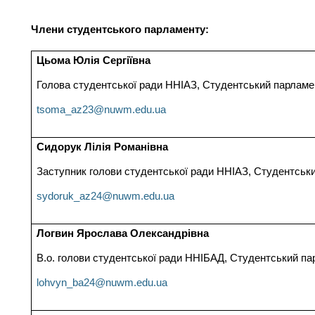
Члени студентського парламенту:
Цьома Юлія Сергіївна
Голова студентської ради ННІАЗ, Студентський парламе
tsoma_az23@nuwm.edu.ua
Сидорук Лілія Романівна
Заступник голови студентської ради ННІАЗ, Студентськ
sydoruk_az24@nuwm.edu.ua
Логвин Ярослава Олександрівна
В.о. голови студентської ради ННІБАД, Студентський п
lohvyn_ba24@nuwm.edu.ua