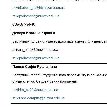
nevirkovets_ba24@nuwm.edu.ua
studparlament@nuwm.edu.ua
098-087-34-40
Дейсун Богдана Юріївна
Заступник голови студентського парламенту, Студентсь
deisun_em23@nuwm.edu.ua
studparlament@nuwm.edu.ua
Пашко Софія Русланівна
Заступник голови студентського парламенту із соціально
студмістечка, Студентський парламент
pashko_oz22@nuwm.edu.ua
studrada-campus@nuwm.edu.ua