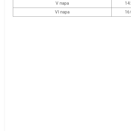
V пара
14:
VI пара
16: