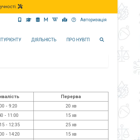
учності.
Авторизація
ІТУРІЄНТУ
ДІЯЛЬНІСТЬ
ПРО НУВГП
ивалість
Перерва
00 - 9:20
20 хв
40 - 11:00
15 хв
15 - 12:35
25 хв
00 - 14:20
15 хв