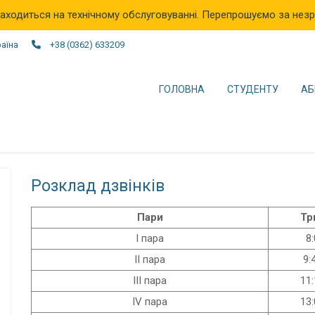
аходиться на технічному обслуговуванні. Перепрошуємо за незр
раїна
+38 (0362) 633209
ГОЛОВНА
СТУДЕНТУ
АБ
Розклад дзвінків
Пари
Тр
І пара
8:
ІІ пара
9:
ІІІ пара
11:
IV пара
13: