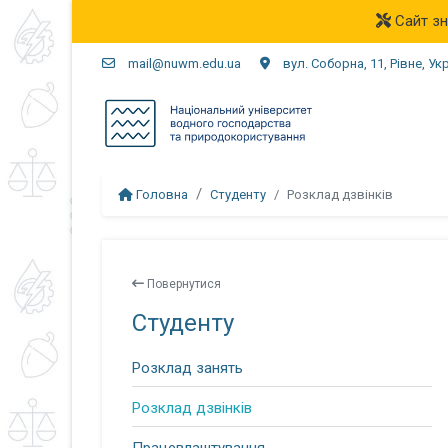
Сайт зн
mail@nuwm.edu.ua
вул. Соборна, 11, Рівне, Ук
Головна
Студенту
Розклад дзвінків
Повернутися
Студенту
Розклад занять
Розклад дзвінків