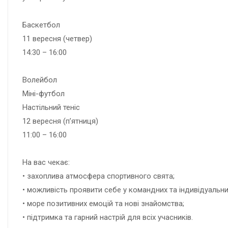
Баскетбол
11 вересня (четвер)
14:30 – 16:00
Волейбол
Міні-футбол
Настільний теніс
12 вересня (п’ятниця)
11:00 – 16:00
На вас чекає:
• захоплива атмосфера спортивного свята;
• можливість проявити себе у командних та індивідуальних
• море позитивних емоцій та нові знайомства;
• підтримка та гарний настрій для всіх учасників.