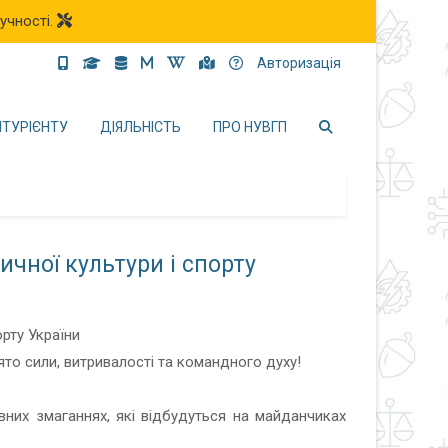
учності.
Авторизація
ІТУРІЄНТУ
ДІЯЛЬНІСТЬ
ПРО НУВГП
чної культури і спорту
ято сили, витривалості та командного духу!
вних змаганнях, які відбудуться на майданчиках