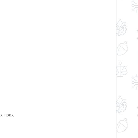
 іграх;