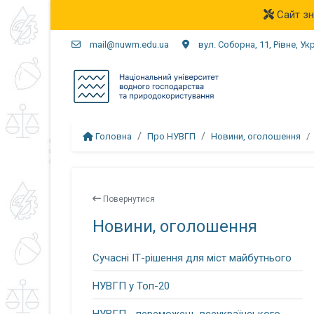
Сайт зн
mail@nuwm.edu.ua
вул. Соборна, 11, Рівне, Ук
Головна
Про НУВГП
Новини, оголошення
Повернутися
Новини, оголошення
Сучасні ІТ-рішення для міст майбутнього
НУВГП у Топ-20