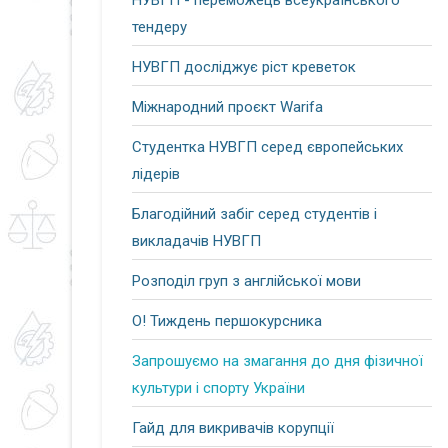
НУВГП - переможець всеукраїнського
тендеру
НУВГП досліджує ріст креветок
Міжнародний проєкт Warifa
Студентка НУВГП серед європейських
лідерів
Благодійний забіг серед студентів і
викладачів НУВГП
Розподіл груп з англійської мови
О! Тиждень першокурсника
Запрошуємо на змагання до дня фізичної
культури і спорту України
Гайд для викривачів корупції