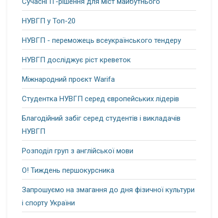
Сучасні ІТ-рішення для міст майбутнього
НУВГП у Топ-20
НУВГП - переможець всеукраїнського тендеру
НУВГП досліджує ріст креветок
Міжнародний проєкт Warifa
Студентка НУВГП серед європейських лідерів
Благодійний забіг серед студентів і викладачів
НУВГП
Розподіл груп з англійської мови
О! Тиждень першокурсника
Запрошуємо на змагання до дня фізичної культури
і спорту України