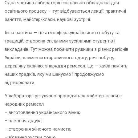
Одна частина лабораторії спеціально обладнана для
освітнього процесу — тут відбуваються лекції, практичні
заняття, майстер-класи, наукові зустрічі.
Інша частина — це атмосфера українського побуту та
традицій, створена спільними зусиллями студентів і
викладачів. Тут можна побачити рушники з різних регіонів
України, елементи старовинного одягу, речі побуту,
дерев’яну скриню, знаряддя ремесел. Це — жива пам’ять
наших предків, яку ми шануємо і продовжуємо
відтворювати.
У лабораторії регулярно проводяться майстер-класи з
народних ремесел:
– виготовлення українського вінка;
– плетіння дідуха;
– створення жіночого намиста;
– в’язання хустки, тощо.