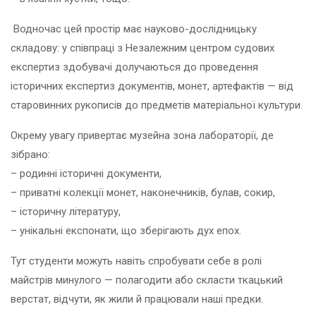
Водночас цей простір має науково-дослідницьку
складову: у співпраці з Незалежним центром судових
експертиз здобувачі долучаються до проведення
історичних експертиз документів, монет, артефактів — від
старовинних рукописів до предметів матеріальної культури.
Окрему увагу привертає музейна зона лабораторії, де
зібрано:
– родинні історичні документи,
– приватні колекції монет, наконечників, булав, сокир,
– історичну літературу,
– унікальні експонати, що зберігають дух епох.
Тут студенти можуть навіть спробувати себе в ролі
майстрів минулого — полагодити або скласти ткацький
верстат, відчути, як жили й працювали наші предки.