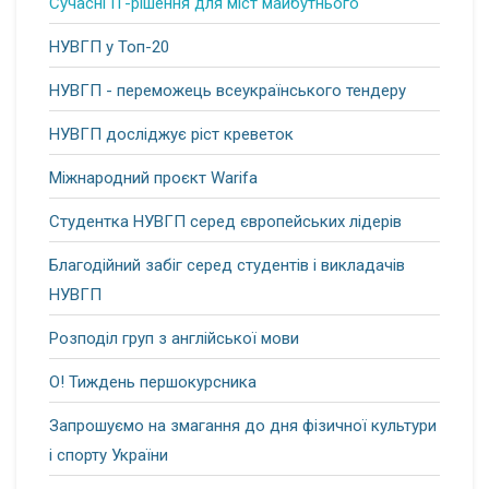
Сучасні ІТ-рішення для міст майбутнього
НУВГП у Топ-20
НУВГП - переможець всеукраїнського тендеру
НУВГП досліджує ріст креветок
Міжнародний проєкт Warifa
Студентка НУВГП серед європейських лідерів
Благодійний забіг серед студентів і викладачів
НУВГП
Розподіл груп з англійської мови
О! Тиждень першокурсника
Запрошуємо на змагання до дня фізичної культури
і спорту України