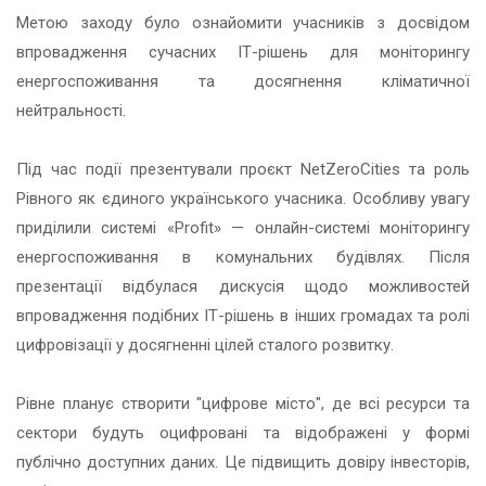
Метою заходу було ознайомити учасників з досвідом
впровадження сучасних ІТ-рішень для моніторингу
енергоспоживання та досягнення кліматичної
нейтральності.
Під час події презентували проєкт NetZeroCities та роль
Рівного як єдиного українського учасника. Особливу увагу
приділили системі «Profit» — онлайн-системі моніторингу
енергоспоживання в комунальних будівлях. Після
презентації відбулася дискусія щодо можливостей
впровадження подібних ІТ-рішень в інших громадах та ролі
цифровізації у досягненні цілей сталого розвитку.
Рівне планує створити "цифрове місто", де всі ресурси та
сектори будуть оцифровані та відображені у формі
публічно доступних даних. Це підвищить довіру інвесторів,