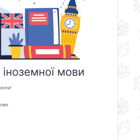
енти!
ови.