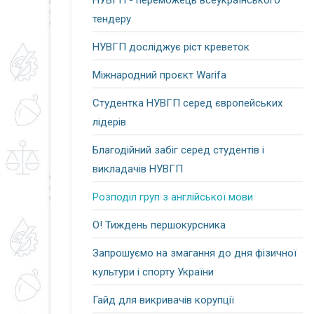
НУВГП - переможець всеукраїнського
тендеру
НУВГП досліджує ріст креветок
Міжнародний проєкт Warifa
Студентка НУВГП серед європейських
лідерів
Благодійний забіг серед студентів і
викладачів НУВГП
Розподіл груп з англійської мови
О! Тиждень першокурсника
Запрошуємо на змагання до дня фізичної
культури і спорту України
Гайд для викривачів корупції