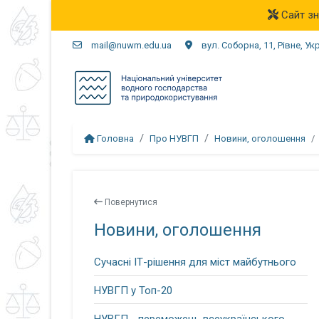
Сайт зн
mail@nuwm.edu.ua
вул. Соборна, 11, Рівне, Ук
Головна
Про НУВГП
Новини, оголошення
Повернутися
Новини, оголошення
Сучасні ІТ-рішення для міст майбутнього
НУВГП у Топ-20