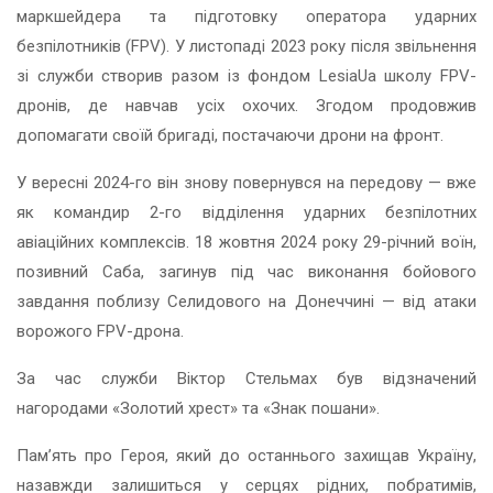
маркшейдера та підготовку оператора ударних
безпілотників (FPV). У листопаді 2023 року після звільнення
зі служби створив разом із фондом LesiaUa школу FPV-
дронів, де навчав усіх охочих. Згодом продовжив
допомагати своїй бригаді, постачаючи дрони на фронт.
У вересні 2024-го він знову повернувся на передову — вже
як командир 2-го відділення ударних безпілотних
авіаційних комплексів. 18 жовтня 2024 року 29-річний воїн,
позивний Саба, загинув під час виконання бойового
завдання поблизу Селидового на Донеччині — від атаки
ворожого FPV-дрона.
За час служби Віктор Стельмах був відзначений
нагородами «Золотий хрест» та «Знак пошани».
Пам’ять про Героя, який до останнього захищав Україну,
назавжди залишиться у серцях рідних, побратимів,