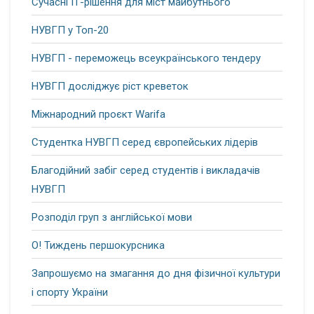
Сучасні ІТ-рішення для міст майбутнього
НУВГП у Топ-20
НУВГП - переможець всеукраїнського тендеру
НУВГП досліджує ріст креветок
Міжнародний проєкт Warifa
Студентка НУВГП серед європейських лідерів
Благодійний забіг серед студентів і викладачів
НУВГП
Розподіл груп з англійської мови
О! Тиждень першокурсника
Запрошуємо на змагання до дня фізичної культури
і спорту України