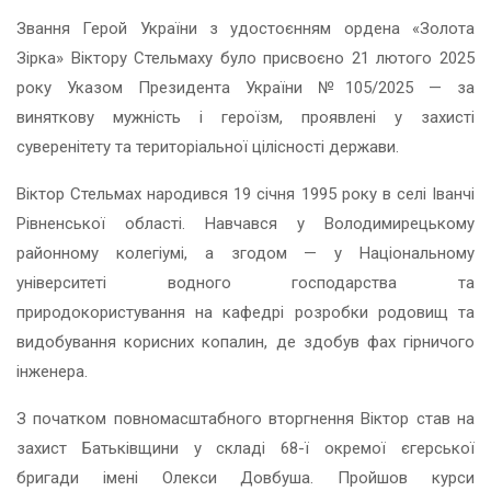
Звання Герой України з удостоєнням ордена «Золота
Зірка» Віктору Стельмаху було присвоєно 21 лютого 2025
року Указом Президента України №105/2025 — за
виняткову мужність і героїзм, проявлені у захисті
суверенітету та територіальної цілісності держави.
Віктор Стельмах народився 19 січня 1995 року в селі Іванчі
Рівненської області. Навчався у Володимирецькому
районному колегіумі, а згодом — у Національному
університеті водного господарства та
природокористування на кафедрі розробки родовищ та
видобування корисних копалин, де здобув фах гірничого
інженера.
З початком повномасштабного вторгнення Віктор став на
захист Батьківщини у складі 68-ї окремої єгерської
бригади імені Олекси Довбуша. Пройшов курси