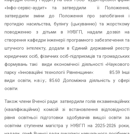
«Інфо-сервіс-аудит» та затвердили її Положення;
затвердили зміни до Положення про запобігання і
протидію насильства, булінгу (цькуванню) та жорсткому
поводженню з дітьми в НУВГП, надали дозвіл на
створення кафедри інженерії програмного забезпечення та
штучного інтелекту, додали в Єдиний державний реєстр
юридичних осіб, фізичних осіб-підприємців та громадських
формувань такі види економічної діяльності «Наукового
парку «Інноваційні технології Рівненщини»: 85.59 Інші
види освіти, н.в.і.у.; 85.60 Допоміжна діяльність у сфері
освіти.
Також члени Вченої ради затвердили голів екзаменаційних
(кваліфікаційних) комісій зі встановлення відповідності
рівня освітньої підготовки здобувачів вищої освіти за
освітнім ступенем магістра у НУВГП на 2025-2026 роки,
надали гриф Вченої ради рукопису навчального посібника