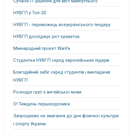
Сучасні ІТ-рішення для міст майбутнього
НУВГП у Топ-20
НУВГП - переможець всеукраїнського тендеру
НУВГП досліджує ріст креветок
Міжнародний проєкт Warifa
Студентка НУВГП серед європейських лідерів
Благодійний забіг серед студентів і викладачів
НУВГП
Розподіл груп з англійської мови
О! Тиждень першокурсника
Запрошуємо на змагання до дня фізичної культури
і спорту України