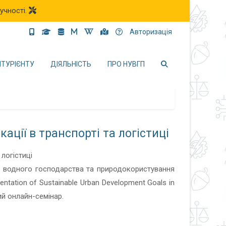
учності.
Авторизація
ІТУРІЄНТУ
ДІЯЛЬНІСТЬ
ПРО НУВГП
ації в транспорті та логістиці
ту водного господарства та природокористування
tation of Sustainable Urban Development Goals in
ий онлайн-семінар.