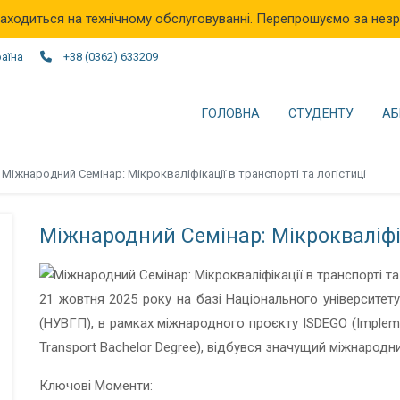
аходиться на технічному обслуговуванні. Перепрошуємо за незр
раїна
+38 (0362) 633209
ГОЛОВНА
СТУДЕНТУ
АБ
Міжнародний Семінар: Мікрокваліфікації в транспорті та логістиці
Міжнародний Семінар: Мікрокваліфік
21 жовтня 2025 року на базі Національного університе
(НУВГП), в рамках міжнародного проєкту ISDEGO (Implemen
Transport Bachelor Degree), відбувся значущий міжнародн
Ключові Моменти: