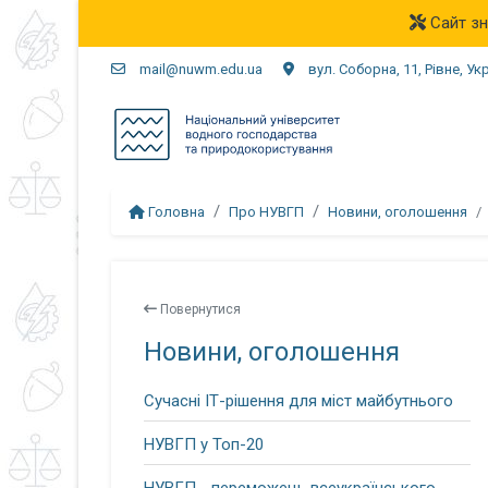
Сайт зн
mail@nuwm.edu.ua
вул. Соборна, 11, Рівне, Ук
Головна
Про НУВГП
Новини, оголошення
Повернутися
Новини, оголошення
Сучасні ІТ-рішення для міст майбутнього
НУВГП у Топ-20