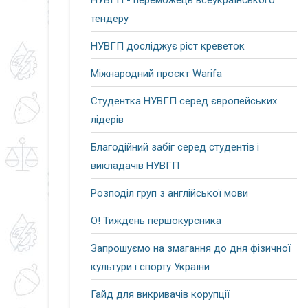
НУВГП - переможець всеукраїнського
тендеру
НУВГП досліджує ріст креветок
Міжнародний проєкт Warifa
Студентка НУВГП серед європейських
лідерів
Благодійний забіг серед студентів і
викладачів НУВГП
Розподіл груп з англійської мови
О! Тиждень першокурсника
Запрошуємо на змагання до дня фізичної
культури і спорту України
Гайд для викривачів корупції