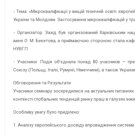
- Тема: «Мікрокваліфікації у вищій технічній освіті: євро
України та Молдови. Застосування мікрокваліфікацій у тран
- Організатор: Захід був організований Харківським на
імені О. М. Бекетова, а приймаючою стороною стала кафе
НУВГП.
- Учасники: Подія об’єднала понад 80 учасників — пре
Союзу (Польщі, Італії, Румунії, Німеччини), а також Україн
Обговорення та Результати
Учасники семінару зосередилися на актуальних питаннях 
контексті глобальних тенденцій ринку праці в галузях інжен
Особливу увагу було приділено:
1. Аналізу європейського досвіду впровадження системи 