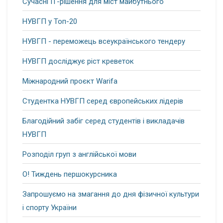
Сучасні ІТ-рішення для міст майбутнього
НУВГП у Топ-20
НУВГП - переможець всеукраїнського тендеру
НУВГП досліджує ріст креветок
Міжнародний проєкт Warifa
Студентка НУВГП серед європейських лідерів
Благодійний забіг серед студентів і викладачів
НУВГП
Розподіл груп з англійської мови
О! Тиждень першокурсника
Запрошуємо на змагання до дня фізичної культури
і спорту України