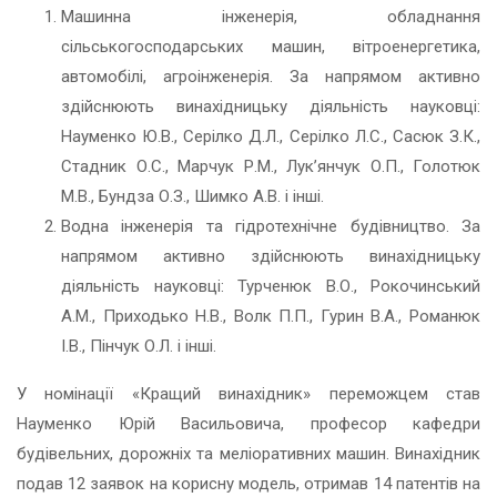
Машинна інженерія, обладнання
сільськогосподарських машин, вітроенергетика,
автомобілі, агроінженерія. За напрямом активно
здійснюють винахідницьку діяльність науковці:
Науменко Ю.В., Серілко Д.Л., Серілко Л.С., Сасюк З.К.,
Стадник О.С., Марчук Р.М., Лук’янчук О.П., Голотюк
М.В., Бундза О.З., Шимко А.В. і інші.
Водна інженерія та гідротехнічне будівництво. За
напрямом активно здійснюють винахідницьку
діяльність науковці: Турченюк В.О., Рокочинський
А.М., Приходько Н.В., Волк П.П., Гурин В.А., Романюк
І.В., Пінчук О.Л. і інші.
У номінації «Кращий винахідник» переможцем став
Науменко Юрій Васильовича, професор кафедри
будівельних, дорожніх та меліоративних машин. Винахідник
подав 12 заявок на корисну модель, отримав 14 патентів на