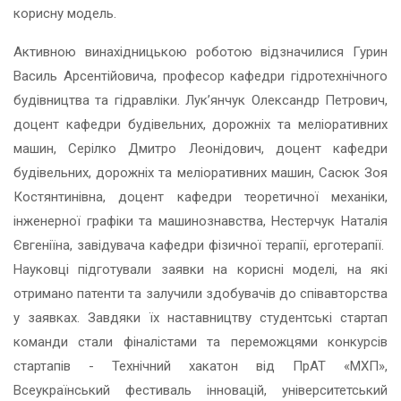
корисну модель.
Активною винахідницькою роботою відзначилися Гурин
Василь Арсентійовича, професор кафедри гідротехнічного
будівництва та гідравліки. Лук’янчук Олександр Петрович,
доцент кафедри будівельних, дорожніх та меліоративних
машин, Серілко Дмитро Леонідович, доцент кафедри
будівельних, дорожніх та меліоративних машин, Сасюк Зоя
Костянтинівна, доцент кафедри теоретичної механіки,
інженерної графіки та машинознавства, Нестерчук Наталія
Євгеніїна, завідувача кафедри фізичної терапії, ерготерапії.
Науковці підготували заявки на корисні моделі, на які
отримано патенти та залучили здобувачів до співавторства
у заявках. Завдяки їх наставництву студентські стартап
команди стали фіналістами та переможцями конкурсів
стартапів - Технічний хакатон від ПрАТ «МХП»,
Всеукраїнський фестиваль інновацій, університетський