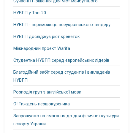
Сучасні ІТ-рішення для міст майбутнього
НУВГП у Топ-20
НУВГП - переможець всеукраїнського тендеру
НУВГП досліджує ріст креветок
Міжнародний проєкт Warifa
Студентка НУВГП серед європейських лідерів
Благодійний забіг серед студентів і викладачів
НУВГП
Розподіл груп з англійської мови
О! Тиждень першокурсника
Запрошуємо на змагання до дня фізичної культури
і спорту України