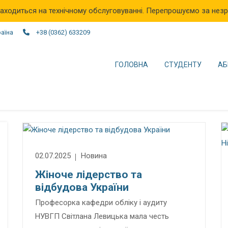
аходиться на технічному обслуговуванні. Перепрошуємо за незр
раїна
+38 (0362) 633209
ГОЛОВНА
СТУДЕНТУ
АБ
02.07.2025
Новина
Жіноче лідерство та
відбудова України
Професорка кафедри обліку і аудиту
НУВГП Світлана Левицька мала честь