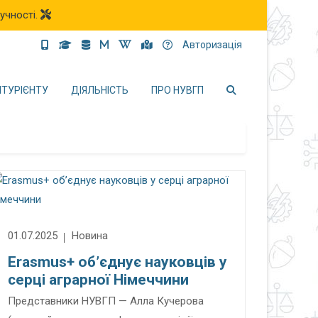
учності.
Авторизація
ІТУРІЄНТУ
ДІЯЛЬНІСТЬ
ПРО НУВГП
01.07.2025
Новина
Erasmus+ об’єднує науковців у
серці аграрної Німеччини
Представники НУВГП — Алла Кучерова